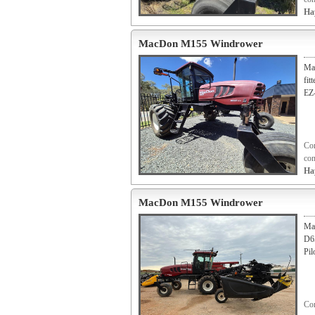
Ha
MacDon M155 Windrower
Ma
fit
EZ-
Con
con
Ha
MacDon M155 Windrower
Ma
D6
Pil
Con