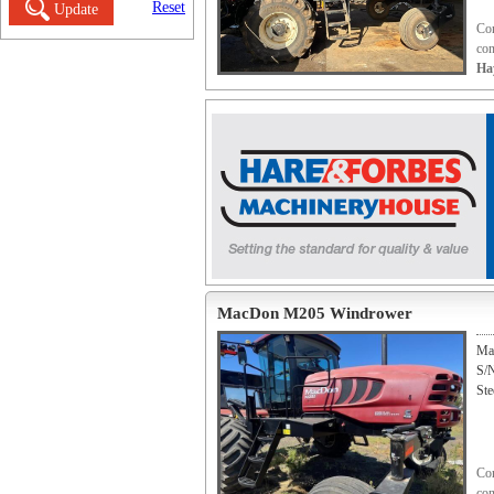
Reset
Update
Con
con
Ha
MacDon M205 Windrower
Ma
S/N
Ste
Con
con