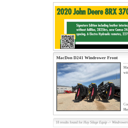
MacDon D241 Windrower Front
Ma
wit
Con
Ha
18 results found for
Hay Silage Equip
->
Windrower