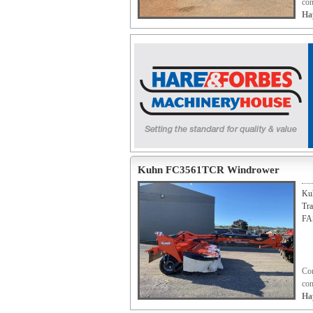
con
Ha
Kuhn FC3561TCR Windrower
Ku
Tra
FA
Con
con
Ha