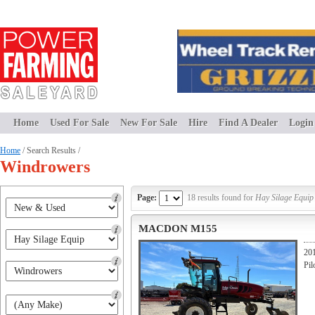
Home
Used For Sale
New For Sale
Hire
Find A Dealer
Login
Home
/ Search Results /
Windrowers
Page:
18 results found for
Hay Silage Equip
MACDON M155
20
Pil