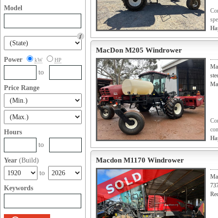
Model
Con
spe
Ha
MacDon M205 Windrower
Power
kW
HP
Ma
to
ste
Mac
Price Range
Con
con
Hours
Ha
to
Macdon M1170 Windrower
Year
(Build)
to
Ma
73
Keywords
Rec