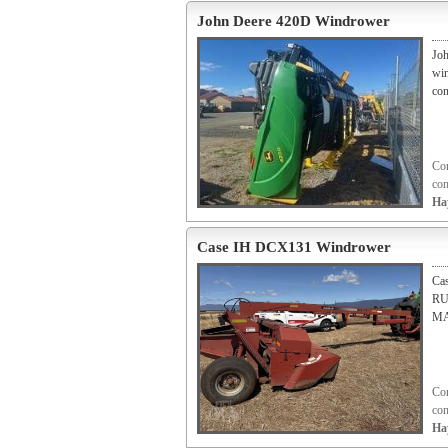
John Deere 420D Windrower
Jo
win
con
Con
con
Ha
Case IH DCX131 Windrower
Ca
RU
MA
Con
con
Ha